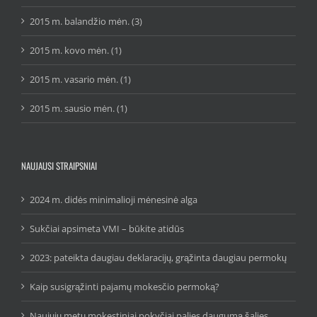
2015 m. balandžio mėn. (3)
2015 m. kovo mėn. (1)
2015 m. vasario mėn. (1)
2015 m. sausio mėn. (1)
NAUJAUSI STRAIPSNIAI
2024 m. didės minimalioji mėnesinė alga
Sukčiai apsimeta VMI – būkite atidūs
2023: pateikta daugiau deklaracijų, grąžinta daugiau permokų
Kaip susigrąžinti pajamų mokesčio permoką?
Naujųjų metų mokestiniai pokyčiai palies daugumą šalies