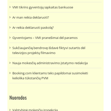
VMI tikrins gyventojų sąskaitas bankuose
Ar man reikia deklaruoti?
Ar reikia deklaruoti paskolą?
Gyventojams – VMI pranešimai dėl paramos
Sukčiaujančią bendrovę išdavė fiktyvi sutartis dėl
televizijos projektų filmavimo
Nauja mokesčių administravimo įstatymo redakcija
Booking.com klientams teks papildomai susimokėti
keliolika tūkstančių PVM
Nuorodos
Valstybinė mokesčių inspekcija