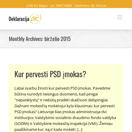
UAB Vis Major · Į.k. 304716085 · Gedimino 28, Vilnius
Monthly Archives:
birželio 2015
Kur pervesti PSD įmokas?
Labai svarbu žinoti kur pervesti PSD įmokas. Pavedime
būtina nurodyti teisingus duomenis, kad pinigai
"nepasiklystų" ir nebūtų pradėti skaičiuoti delspinigiai.
Dažnam mokesčių mokėtojui kyla klausimas: kur pervesti
PSD įmokas? Lietuvoje šias įmokas administruoja dvi
institucijos: Valstybinio socialinio draudimo fondo valdyba
(SODRA) ir Valstybinė mokesčių inspekcija (VMI). Žemiau
paaiškiname kur, ką ir kada mokėti. [...]