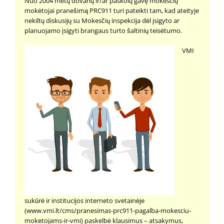
Nuo 2004 metų dovanų ir/ar paskolų gavę mokesčių
mokėtojai pranešimą PRC911 turi pateikti tam, kad ateityje
nekiltų diskusijų su Mokesčių inspekcija dėl įsigyto ar
planuojamo įsigyti brangaus turto šaltinių teisėtumo.
VMI
sukūrė ir institucijos interneto svetainėje
(www.vmi.lt/cms/pranesimas-prc911-pagalba-mokesciu-
moketojams-ir-vmi) paskelbė klausimus – atsakymus,