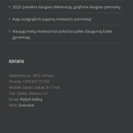
2023: pateikta daugiau deklaracijų, grąžinta daugiau permokų
Kaip susigrąžinti pajamų mokesčio permoką?
Naujųjų metų mokestiniai pokyčiai palies daugumą šalies
gyventojų
KONTAKTAI
Gedimino pr. 28/2, Vilnius
Phone: +370 657 71733
Mobile: Darbo laikas: 8-17 val.
Fax: Darbo dienos: I-V
Email:
Rašyti laišką
Web:
Svetainė