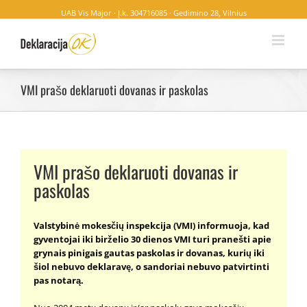
UAB Vis Major · Į.k. 304716085 · Gedimino 28, Vilnius
VMI prašo deklaruoti dovanas ir paskolas
VMI prašo deklaruoti dovanas ir
paskolas
Valstybinė mokesčių inspekcija (VMI) informuoja, kad
gyventojai iki birželio 30 dienos VMI turi pranešti apie
grynais pinigais gautas paskolas ir dovanas, kurių iki
šiol nebuvo deklaravę, o sandoriai nebuvo patvirtinti
pas notarą.