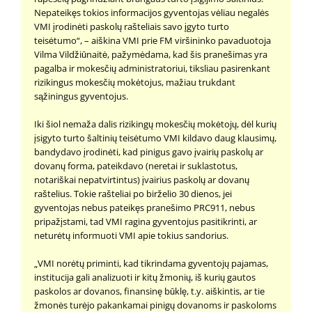
Nepateikęs tokios informacijos gyventojas vėliau negalės
VMI įrodinėti paskolų rašteliais savo įgyto turto
teisėtumo“, – aiškina VMI prie FM viršininko pavaduotoja
Vilma Vildžiūnaitė, pažymėdama, kad šis pranešimas yra
pagalba ir mokesčių administratoriui, tiksliau pasirenkant
rizikingus mokesčių mokėtojus, mažiau trukdant
sąžiningus gyventojus.
Iki šiol nemaža dalis rizikingų mokesčių mokėtojų, dėl kurių
įsigyto turto šaltinių teisėtumo VMI kildavo daug klausimų,
bandydavo įrodinėti, kad pinigus gavo įvairių paskolų ar
dovanų forma, pateikdavo (neretai ir suklastotus,
notariškai nepatvirtintus) įvairius paskolų ar dovanų
raštelius. Tokie rašteliai po birželio 30 dienos, jei
gyventojas nebus pateikęs pranešimo PRC911, nebus
pripažįstami, tad VMI ragina gyventojus pasitikrinti, ar
neturėtų informuoti VMI apie tokius sandorius.
„VMI norėtų priminti, kad tikrindama gyventojų pajamas,
institucija gali analizuoti ir kitų žmonių, iš kurių gautos
paskolos ar dovanos, finansinę būklę, t.y. aiškintis, ar tie
žmonės turėjo pakankamai pinigų dovanoms ir paskoloms