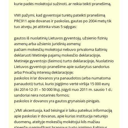
kurie padės mokėtojui sužinoti, ar reikia teikti pranešimą.
VMI pažymi, kad gyventojai turėtų pateikti pranešimą
PRC911 apie dovanas ir paskolas, gautas po 2004 metų tik
tuo atveju, jei atitinka visas 5 sąlygas:
gautos iš nuolatinių Lietuvos gyventojų, užsienio fizinių
asmenų arba užsienio juridinių asmenų;
pačiam mokesčių mokėtojui nebuvo privaloma šaltinių
deklaruoti Metinėje pajamų mokesčio deklaracijoje,
Metinėje gyventojo (šeimos) turto deklaracijoje, Nuolatinio
Lietuvos gyventojo pranešime apie sudarytus sandorius
arba Privačių interesų deklaracijoje;
paskolos ir/ar dovanos yra panaudotos (arba numatoma
panaudoti) turtui, kurio įsigijimo vertė viršija 15 000 eurų
(iki 2014-12-31 – 50 000 litų), įsigyti nuo 2011 m. sausio 1 d.;
sandoriai nėra notarinės formos;
paskolos ir dovanos yra gautos grynaisiais pinigais.
„VMI akcentuoja, kad teisingai ir laiku pateikus informaciją
apie paskolas ir dovanas, apie kurias institucija neturėjo
duomenų, ateityje mokesčių mokėtojui kils mažiau
rūpesčių pagrindžiant brangaus turto įsigijimo šaltinius.