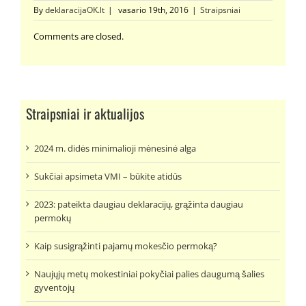
By
deklaracijaOK.lt
|
vasario 19th, 2016
|
Straipsniai
Comments are closed.
Straipsniai ir aktualijos
2024 m. didės minimalioji mėnesinė alga
Sukčiai apsimeta VMI – būkite atidūs
2023: pateikta daugiau deklaracijų, grąžinta daugiau
permokų
Kaip susigrąžinti pajamų mokesčio permoką?
Naujųjų metų mokestiniai pokyčiai palies daugumą šalies
gyventojų