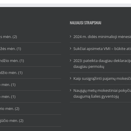
NAUJAUSI STRAIPSNIAI
s mėn. (2)
2024 m. didės minimalioji mėnesi
žės mėn. (1)
Sukčiai apsimeta VMI – būkite at
ndžio mėn. (1)
2023: pateikta daugiau deklaracij
daugiau permokų
džio mėn. (1)
Kaip susigrąžinti pajamų mokes
 mėn. (1)
Naujųjų metų mokestiniai pokyčia
daugumą šalies gyventojų
 mėn. (1)
io mėn. (2)
jūčio mėn. (2)