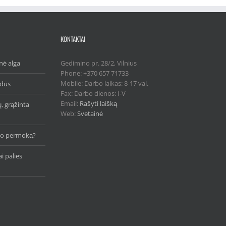
KONTAKTAI
nė alga
Gedimino pr. 28/2, Vilnius
Phone: +370 657 71733
Mobile: Darbo laikas: 8-17 val.
idūs
Fax: Darbo dienos: I-V
Email:
Rašyti laišką
ų, grąžinta
Web:
Svetainė
čio permoką?
i palies