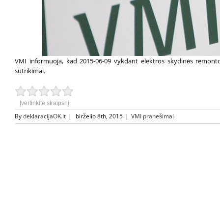
VMI informuoja, kad 2015-06-09 vykdant elektros skydinės remonto
sutrikimai.
Įvertinkite straipsnį
By
deklaracijaOK.lt
|
birželio 8th, 2015
|
VMI pranešimai