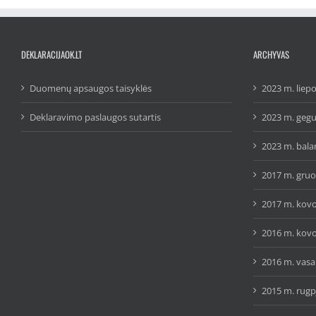
DEKLARACIJAOK.LT
ARCHYVAS
Duomenų apsaugos taisyklės
2023 m. liepo
Deklaravimo paslaugos sutartis
2023 m. gegu
2023 m. bala
2017 m. gruo
2017 m. kovo
2016 m. kovo
2016 m. vasar
2015 m. rugp