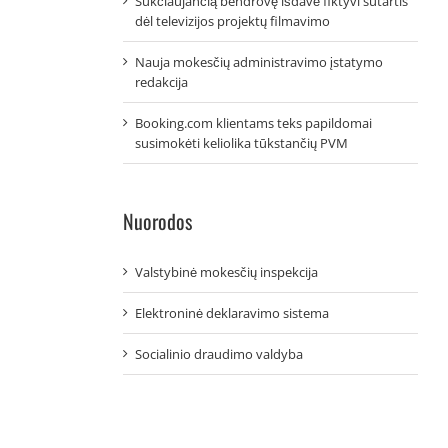
Sukčiaujančią bendrovę išdavė fiktyvi sutartis
dėl televizijos projektų filmavimo
Nauja mokesčių administravimo įstatymo
redakcija
Booking.com klientams teks papildomai
susimokėti keliolika tūkstančių PVM
Nuorodos
Valstybinė mokesčių inspekcija
Elektroninė deklaravimo sistema
Socialinio draudimo valdyba