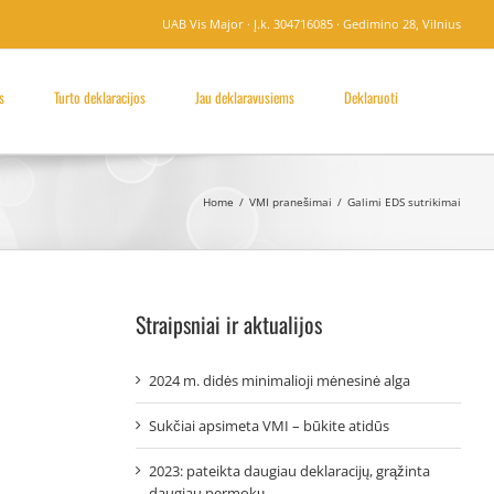
UAB Vis Major · Į.k. 304716085 · Gedimino 28, Vilnius
s
Turto deklaracijos
Jau deklaravusiems
Deklaruoti
Home
/
VMI pranešimai
/
Galimi EDS sutrikimai
Straipsniai ir aktualijos
2024 m. didės minimalioji mėnesinė alga
Sukčiai apsimeta VMI – būkite atidūs
2023: pateikta daugiau deklaracijų, grąžinta
daugiau permokų