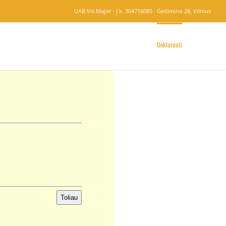
UAB Vis Major · Į.k. 304716085 · Gedimino 28, Vilnius
Turto deklaracijos
Jau deklaravusiems
Deklaruoti
Toliau