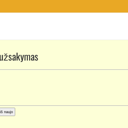
Pajamų deklaracijos
 užsakymas
 iš naujo