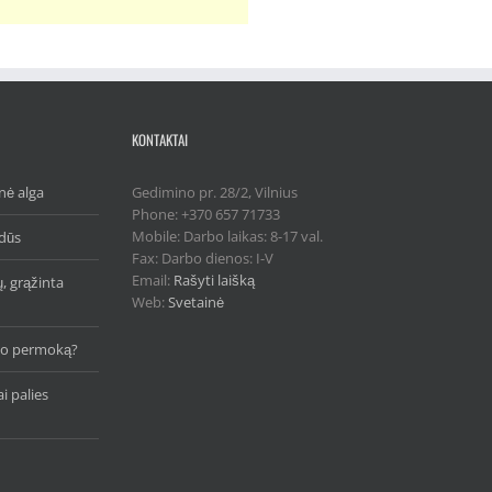
KONTAKTAI
nė alga
Gedimino pr. 28/2, Vilnius
Phone: +370 657 71733
Mobile: Darbo laikas: 8-17 val.
idūs
Fax: Darbo dienos: I-V
Email:
Rašyti laišką
ų, grąžinta
Web:
Svetainė
čio permoką?
i palies