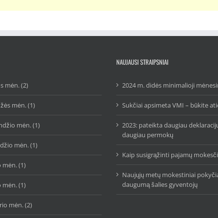
NAUJAUSI STRAIPSNIAI
s mėn. (2)
2024 m. didės minimalioji mėnesi
žės mėn. (1)
Sukčiai apsimeta VMI – būkite at
ndžio mėn. (1)
2023: pateikta daugiau deklaracij
daugiau permokų
džio mėn. (1)
Kaip susigrąžinti pajamų mokes
 mėn. (1)
Naujųjų metų mokestiniai pokyčia
daugumą šalies gyventojų
 mėn. (1)
io mėn. (2)