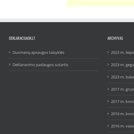
DEKLARACIJAOK.LT
ARCHYVAS
Duomenų apsaugos taisyklės
2023 m. liepo
Deklaravimo paslaugos sutartis
2023 m. gegu
2023 m. bala
2017 m. gruo
2017 m. kovo
2016 m. kovo
2016 m. vasar