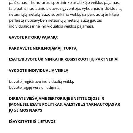
palūkanas ir honorarus, sportininko ar atlikėjo veiklos pajamas,
taip pat iš nuolatinio Lietuvos gyventojo, vykdančio individualią
netauriųjų metalų laužo supirkimo veiklą, už parduotą ar kitaip
perleistą nuosavybėn netauriųjų metalų laužą gautas
individualios ir ne individualios veiklos pajamas),
GAVOTE KITOKIŲ PAJAMŲ:
PARDAVĖTE NEKILNOJĄMĄJĮ TURTĄ
ESATE/BUVOTE ŪKININKAI IR REGISTRUOTI JŲ PARTNERIAI
VYKDOTE INDIVIDUALIĄ VEIKLĄ
buvote įregistravę individualią veiklą,
buvote įsigiję verslo liudijimą.
DIRBATE VIEŠAJAME SEKTORIUJE (INSTITUCIJOSE IR
ĮMONĖSE), ESATE POLITIKAS, VALSTYBĖS TARNAUTOJAS AR
JŲ ŠEIMOS NARYS
IŠVYKSTATE IŠ LIETUVOS