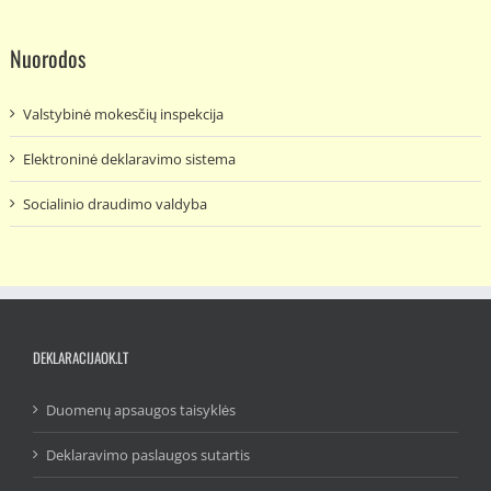
Nuorodos
Valstybinė mokesčių inspekcija
Elektroninė deklaravimo sistema
Socialinio draudimo valdyba
DEKLARACIJAOK.LT
Duomenų apsaugos taisyklės
Deklaravimo paslaugos sutartis