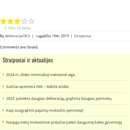
3
, Viso:
23
balsų
By
deklaracijaOK.lt
|
rugpjūčio 10th, 2015
|
Straipsniai
Comments are closed.
Straipsniai ir aktualijos
2024 m. didės minimalioji mėnesinė alga
Sukčiai apsimeta VMI – būkite atidūs
2023: pateikta daugiau deklaracijų, grąžinta daugiau permokų
Kaip susigrąžinti pajamų mokesčio permoką?
Naujųjų metų mokestiniai pokyčiai palies daugumą šalies gyventojų