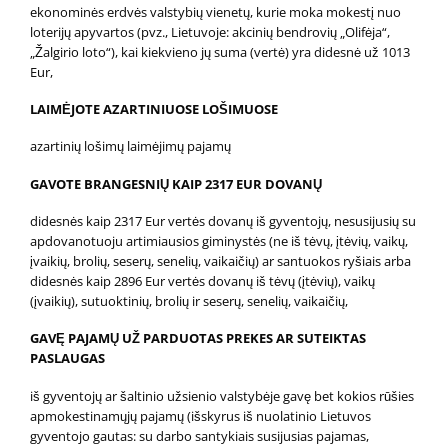
ekonominės erdvės valstybių vienetų, kurie moka mokestį nuo
loterijų apyvartos (pvz., Lietuvoje: akcinių bendrovių „Olifėja“,
„Žalgirio loto“), kai kiekvieno jų suma (vertė) yra didesnė už 1013
Eur,
LAIMĖJOTE AZARTINIUOSE LOŠIMUOSE
azartinių lošimų laimėjimų pajamų
GAVOTE BRANGESNIŲ KAIP 2317 EUR DOVANŲ
didesnės kaip 2317 Eur vertės dovanų iš gyventojų, nesusijusių su
apdovanotuoju artimiausios giminystės (ne iš tėvų, įtėvių, vaikų,
įvaikių, brolių, seserų, senelių, vaikaičių) ar santuokos ryšiais arba
didesnės kaip 2896 Eur vertės dovanų iš tėvų (įtėvių), vaikų
(įvaikių), sutuoktinių, brolių ir seserų, senelių, vaikaičių,
GAVĘ PAJAMŲ UŽ PARDUOTAS PREKES AR SUTEIKTAS
PASLAUGAS
iš gyventojų ar šaltinio užsienio valstybėje gavę bet kokios rūšies
apmokestinamųjų pajamų (išskyrus iš nuolatinio Lietuvos
gyventojo gautas: su darbo santykiais susijusias pajamas,