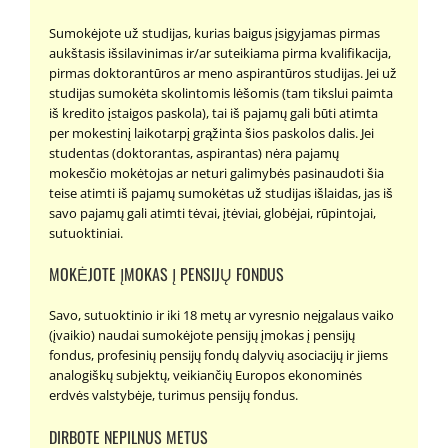
Sumokėjote už studijas, kurias baigus įsigyjamas pirmas
aukštasis išsilavinimas ir/ar suteikiama pirma kvalifikacija,
pirmas doktorantūros ar meno aspirantūros studijas. Jei už
studijas sumokėta skolintomis lėšomis (tam tikslui paimta
iš kredito įstaigos paskola), tai iš pajamų gali būti atimta
per mokestinį laikotarpį grąžinta šios paskolos dalis. Jei
studentas (doktorantas, aspirantas) nėra pajamų
mokesčio mokėtojas ar neturi galimybės pasinaudoti šia
teise atimti iš pajamų sumokėtas už studijas išlaidas, jas iš
savo pajamų gali atimti tėvai, įtėviai, globėjai, rūpintojai,
sutuoktiniai.
MOKĖJOTE ĮMOKAS Į PENSIJŲ FONDUS
Savo, sutuoktinio ir iki 18 metų ar vyresnio neįgalaus vaiko
(įvaikio) naudai sumokėjote pensijų įmokas į pensijų
fondus, profesinių pensijų fondų dalyvių asociacijų ir jiems
analogiškų subjektų, veikiančių Europos ekonominės
erdvės valstybėje, turimus pensijų fondus.
DIRBOTE NEPILNUS METUS