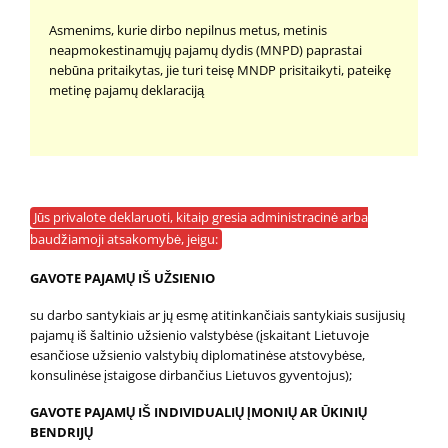
Asmenims, kurie dirbo nepilnus metus, metinis
neapmokestinamųjų pajamų dydis (MNPD) paprastai
nebūna pritaikytas, jie turi teisę MNDP prisitaikyti, pateikę
metinę pajamų deklaraciją
Jūs privalote deklaruoti, kitaip gresia administracinė arba
baudžiamoji atsakomybė, jeigu:
GAVOTE PAJAMŲ IŠ UŽSIENIO
su darbo santykiais ar jų esmę atitinkančiais santykiais susijusių
pajamų iš šaltinio užsienio valstybėse (įskaitant Lietuvoje
esančiose užsienio valstybių diplomatinėse atstovybėse,
konsulinėse įstaigose dirbančius Lietuvos gyventojus);
GAVOTE PAJAMŲ IŠ INDIVIDUALIŲ ĮMONIŲ AR ŪKINIŲ
BENDRIJŲ