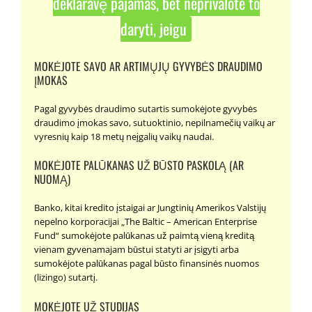
deklaravę pajamas, bet neprivalote to
daryti, jeigu
MOKĖJOTE SAVO AR ARTIMŲJŲ GYVYBĖS DRAUDIMO
ĮMOKAS
Pagal gyvybės draudimo sutartis sumokėjote gyvybės
draudimo įmokas savo, sutuoktinio, nepilnamečių vaikų ar
vyresnių kaip 18 metų neįgalių vaikų naudai.
MOKĖJOTE PALŪKANAS UŽ BŪSTO PASKOLĄ (AR
NUOMĄ)
Banko, kitai kredito įstaigai ar Jungtinių Amerikos Valstijų
nepelno korporacijai „The Baltic – American Enterprise
Fund“ sumokėjote palūkanas už paimtą vieną kreditą
vienam gyvenamajam būstui statyti ar įsigyti arba
sumokėjote palūkanas pagal būsto finansinės nuomos
(lizingo) sutartį.
MOKĖJOTE UŽ STUDIJAS