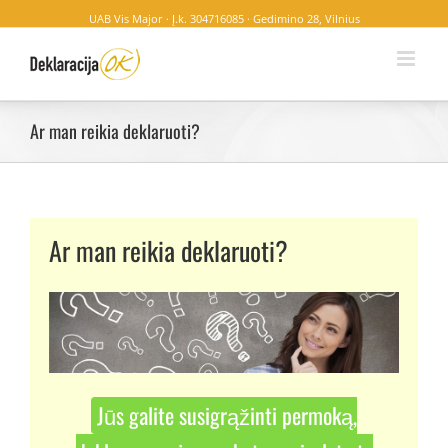
UAB Vis Major · Į.k. 304716085 · Gedimino 28, Vilnius
Ar man reikia deklaruoti?
Ar man reikia deklaruoti?
Jūs galite susigrąžinti permoką,