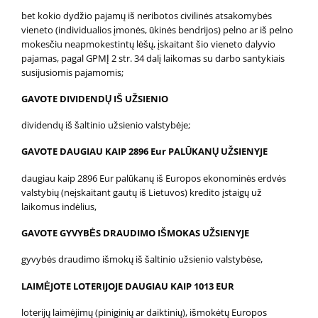
bet kokio dydžio pajamų iš neribotos civilinės atsakomybės
vieneto (individualios įmonės, ūkinės bendrijos) pelno ar iš pelno
mokesčiu neapmokestintų lėšų, įskaitant šio vieneto dalyvio
pajamas, pagal GPMĮ 2 str. 34 dalį laikomas su darbo santykiais
susijusiomis pajamomis;
GAVOTE DIVIDENDŲ IŠ UŽSIENIO
dividendų iš šaltinio užsienio valstybėje;
GAVOTE DAUGIAU KAIP 2896 Eur PALŪKANŲ UŽSIENYJE
daugiau kaip 2896 Eur palūkanų iš Europos ekonominės erdvės
valstybių (neįskaitant gautų iš Lietuvos) kredito įstaigų už
laikomus indėlius,
GAVOTE GYVYBĖS DRAUDIMO IŠMOKAS UŽSIENYJE
gyvybės draudimo išmokų iš šaltinio užsienio valstybėse,
LAIMĖJOTE LOTERIJOJE DAUGIAU KAIP 1013 EUR
loterijų laimėjimų (piniginių ar daiktinių), išmokėtų Europos