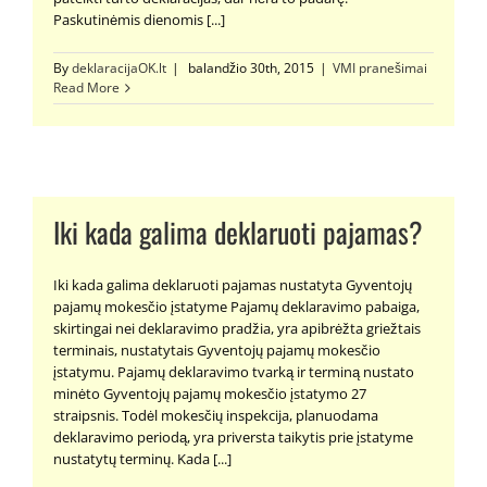
Paskutinėmis dienomis [...]
By
deklaracijaOK.lt
|
balandžio 30th, 2015
|
VMI pranešimai
Read More
Iki kada galima deklaruoti pajamas?
Iki kada galima deklaruoti pajamas nustatyta Gyventojų
pajamų mokesčio įstatyme Pajamų deklaravimo pabaiga,
skirtingai nei deklaravimo pradžia, yra apibrėžta griežtais
terminais, nustatytais Gyventojų pajamų mokesčio
įstatymu. Pajamų deklaravimo tvarką ir terminą nustato
minėto Gyventojų pajamų mokesčio įstatymo 27
straipsnis. Todėl mokesčių inspekcija, planuodama
deklaravimo periodą, yra priversta taikytis prie įstatyme
nustatytų terminų. Kada [...]