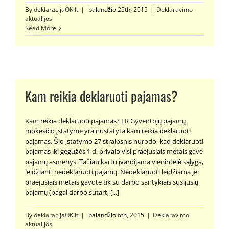
By
deklaracijaOK.lt
|
balandžio 25th, 2015
|
Deklaravimo
aktualijos
Read More
Kam reikia deklaruoti pajamas?
Kam reikia deklaruoti pajamas? LR Gyventojų pajamų
mokesčio įstatyme yra nustatyta kam reikia deklaruoti
pajamas. Šio įstatymo 27 straipsnis nurodo, kad deklaruoti
pajamas iki gegužės 1 d. privalo visi praėjusiais metais gavę
pajamų asmenys. Tačiau kartu įvardijama vienintelė sąlyga,
leidžianti nedeklaruoti pajamų. Nedeklaruoti leidžiama jei
praėjusiais metais gavote tik su darbo santykiais susijusių
pajamų (pagal darbo sutartį [...]
By
deklaracijaOK.lt
|
balandžio 6th, 2015
|
Deklaravimo
aktualijos