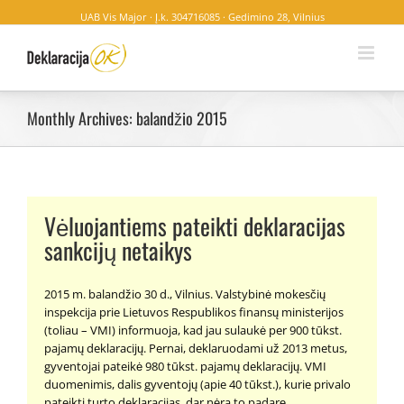
UAB Vis Major · Į.k. 304716085 · Gedimino 28, Vilnius
Monthly Archives:
balandžio 2015
Vėluojantiems pateikti deklaracijas
sankcijų netaikys
2015 m. balandžio 30 d., Vilnius. Valstybinė mokesčių
inspekcija prie Lietuvos Respublikos finansų ministerijos
(toliau – VMI) informuoja, kad jau sulaukė per 900 tūkst.
pajamų deklaracijų. Pernai, deklaruodami už 2013 metus,
gyventojai pateikė 980 tūkst. pajamų deklaracijų. VMI
duomenimis, dalis gyventojų (apie 40 tūkst.), kurie privalo
pateikti turto deklaracijas, dar nėra to padarę.