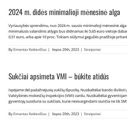
2024 m. didės minimalioji mėnesinė alga
Vyriausybės sprendimu, nuo 2024 m. sausio minimalioji mėnesinė alga d
minimalusis valandinis atlygis bus didinamas iki 5,65 euro vietoje dab
0,51 euro, arba apie 10 proc. Tokiam siūlymui gegužės pradžioje pritarė T
By
Eimantas Katkevičius
|
liepos 20th, 2023
|
Straipsniai
Sukčiai apsimeta VMI – būkite atidūs
Ispėjame dėl padažnėjusių sukčių išpuolių. Nusikaltėliai bando išvilioti 
Valstybinės mokesčių inspekcijos (VMI) vardu. Nusikaltėliai gyventojam
gyventojų susiduria su sukčiais, kurie nesivargindami siunčia ne tik SMS 
By
Eimantas Katkevičius
|
liepos 20th, 2023
|
Straipsniai