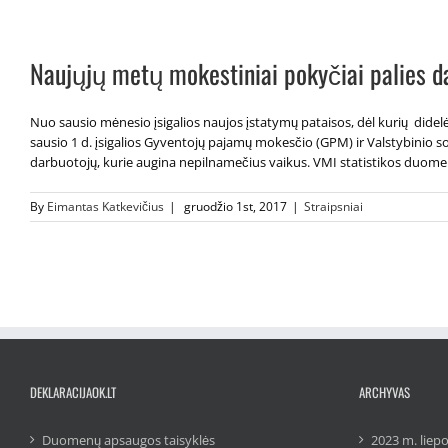
Naujųjų metų mokestiniai pokyčiai palies 
Nuo sausio mėnesio įsigalios naujos įstatymų pataisos, dėl kurių did
sausio 1 d. įsigalios Gyventojų pajamų mokesčio (GPM) ir Valstybinio so
darbuotojų, kurie augina nepilnamečius vaikus. VMI statistikos duomenim
By
Eimantas Katkevičius
|
gruodžio 1st, 2017
|
Straipsniai
DEKLARACIJAOK.LT
ARCHYVAS
Duomenų apsaugos taisyklės
2023 m. liepo