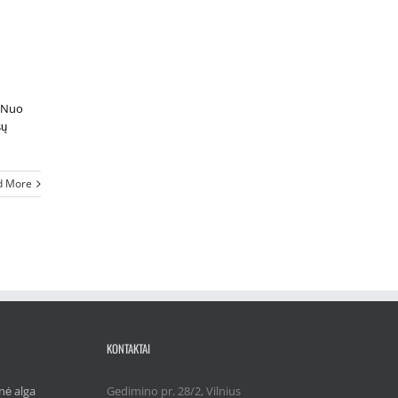
. Nuo
sų
d More
KONTAKTAI
nė alga
Gedimino pr. 28/2, Vilnius