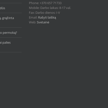
Phone: +370 657 71733
Mobile: Darbo laikas: 8-17 val.
idūs
Fax: Darbo dienos: I-V
Email:
Rašyti laišką
ų, grąžinta
Web:
Svetainė
čio permoką?
i palies