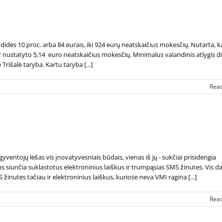
idės 10 proc. arba 84 eurais, iki 924 eurų neatskaičius mokesčių. Nutarta, 
ar nustatyto 5,14 euro neatskaičius mokesčių. Minimalus valandinis atlygis d
rišalė taryba. Kartu taryba [...]
Rea
gyventojų lėšas vis įnovatyvesniais būdais, vienas iš jų - sukčiai prisidengia
s siunčia suklastotus elektroninius laiškus ir trumpąsias SMS žinutes. Vis d
žinutes tačiau ir elektroninius laiškus, kuriose neva VMI ragina [...]
Rea