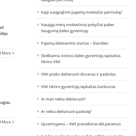
Kaip susigrąžinti pajamų mokesčio permoką?
Naujųjų metų mokestiniai pokyčiai palies
kad
daugumą šalies gyventojų
idėja
Pajamų delaravimo startas – šiandien
d More
Skelbiama, kokios dalies gyventojų sąskaitas
tikrins VMI
VMI prašo deklaruoti dovanas ir paskolas
VMI tikrins gyventojų sąskaitas bankuose
Ar man reikia deklaruoti?
augiau
Ar reikia deklaruoti paskolą?
d More
Gyventojams – VMI pranešimai dėl paramos