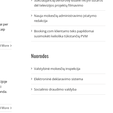
Sukčiaujančią bendrovę išdavė fiktyvi sutartis
dėl televizijos projektų filmavimo
Nauja mokesčių administravimo įstatymo
redakcija
ai per
taip
Booking.com klientams teks papildomai
susimokėti keliolika tūkstančių PVM
d More
Nuorodos
Valstybinė mokesčių inspekcija
Elektroninė deklaravimo sistema
ijoje
i
Socialinio draudimo valdyba
anda.
d More