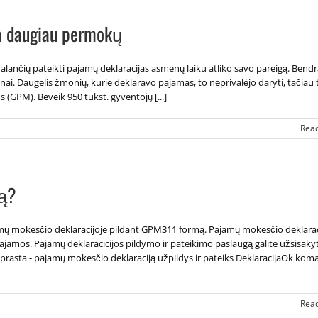
ta daugiau permokų
alančių pateikti pajamų deklaracijas asmenų laiku atliko savo pareigą. Bendr
rnai. Daugelis žmonių, kurie deklaravo pajamas, to neprivalėjo daryti, tačiau 
GPM). Beveik 950 tūkst. gyventojų [...]
Rea
ką?
ų mokesčio deklaracijoje pildant GPM311 formą. Pajamų mokesčio deklarac
jamos. Pajamų deklaracicijos pildymo ir pateikimo paslaugą galite užsisakyt
 paprasta - pajamų mokesčio deklaraciją užpildys ir pateiks DeklaracijaOk kom
Rea