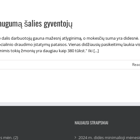
daugumą šalies gyventojų
elė dalis darbuotojų gauna mažesnį atlyginimą, o mokesčių suma yra didesnė
cialinio draudimo įstatymų pataisos. Vienas didžiausių pasikeitimų laukia vi
is tokių žmonių yra daugiau kaip 380 tūkst." Iki [...]
Rea
NAUJAUSI STRAIPSNIAI
s mėn. (2)
2024 m. didės minimalioji mėnesi