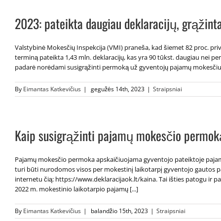
2023: pateikta daugiau deklaracijų, grąžin
Valstybinė Mokesčių Inspekcija (VMI) praneša, kad šiemet 82 proc. priv
terminą pateikta 1,43 mln. deklaracijų, kas yra 90 tūkst. daugiau nei pe
padarė norėdami susigrąžinti permoką už gyventojų pajamų mokesčius (
By
Eimantas Katkevičius
|
gegužės 14th, 2023
|
Straipsniai
Kaip susigrąžinti pajamų mokesčio permo
Pajamų mokesčio permoka apskaičiuojama gyventojo pateiktoje pajam
turi būti nurodomos visos per mokestinį laikotarpį gyventojo gautos pa
internetu čią: https://www.deklaracijaok.lt/kaina. Tai išties patogu ir
2022 m. mokestinio laikotarpio pajamų [...]
By
Eimantas Katkevičius
|
balandžio 15th, 2023
|
Straipsniai