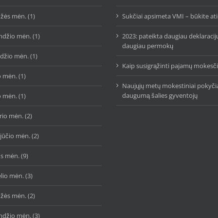
žės mėn. (1)
Sukčiai apsimeta VMI – būkite at
ndžio mėn. (1)
2023: pateikta daugiau deklaracij
daugiau permokų
džio mėn. (1)
Kaip susigrąžinti pajamų mokes
 mėn. (1)
Naujųjų metų mokestiniai pokyčia
daugumą šalies gyventojų
 mėn. (1)
io mėn. (2)
jūčio mėn. (2)
s mėn. (9)
lio mėn. (3)
žės mėn. (2)
ndžio mėn. (3)