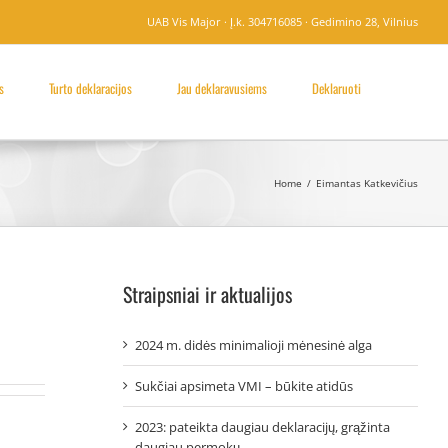
UAB Vis Major · Į.k. 304716085 · Gedimino 28, Vilnius
s
Turto deklaracijos
Jau deklaravusiems
Deklaruoti
Home
/
Eimantas Katkevičius
Straipsniai ir aktualijos
2024 m. didės minimalioji mėnesinė alga
Sukčiai apsimeta VMI – būkite atidūs
2023: pateikta daugiau deklaracijų, grąžinta
daugiau permokų